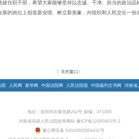
拔任职干部，希望大家能够坚持以忠诚、干净、担当的政治品
在新的岗位上创造新业绩、树立新形象，向组织和人民交出一份
〖
关闭窗口
〗
法院
人民网
新华网
中国法院网
人民法院报
中国裁判文书网
河南省
地址：洛阳市区展览路262号 邮编：471000
河南省高级人民法院政务网站
豫ICP备12000402号-2
豫公网安备 41010502004431号