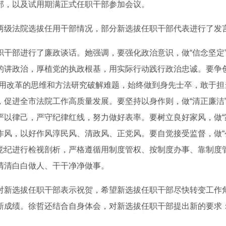
部，以及试用期满正式任职干部参加会议。
级法院选拔任用干部情况，部分新选拔任职干部代表进行了发
干部进行了廉政谈话。她强调，要强化政治意识，做“信念坚定
的讲政治，厚植党的执政根基，用实际行动践行政治忠诚。要争创
。用改革的思维和方法研究破解难题，始终做到身先士卒，敢于担
，促进全市法院工作高质量发展。要坚持以身作则，做“清正廉洁
严以律己，严守纪律红线，努力做好表率。要树立良好家风，做“
作风，以好作风淳民风、清政风、正党风。要自觉接受监督，做“
党纪进行检视剖析，严格遵循用制度管权、按制度办事、靠制度
清清白白做人、干干净净做事。
新选拔任职干部表示祝贺，希望新选拔任职干部尽快转变工作
新成绩。徐哲还结合自身体会，对新选拔任职干部提出新的要求