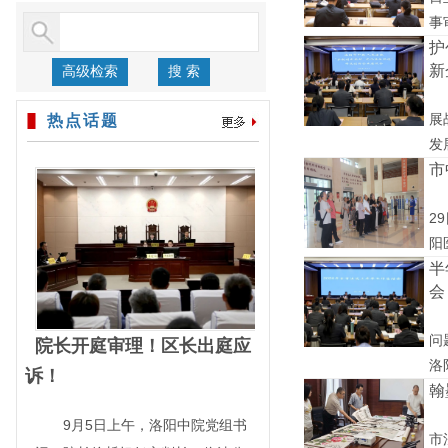
事
护
新
高级检索
搜 索
展
热点话题
发
市
2
阳
半
会
问
院长开庭审理！区长出庭应
洛
诉！
翰
9月5日上午，洛阳中院党组书
市