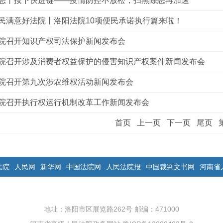
恶丨按下快进键——疫情防控不放松，扫黑除恶再加速
民满意好法院丨洛阳法院10项便民承诺执行篇来啦！
院召开知识产权司法保护新闻发布会
院召开涉及消费者权益保护的侵害知识产权案件新闻发布会
院召开第九次涉农维权活动新闻发布会
院召开执行权运行机制改革工作新闻发布会
首页 上一页 下一页 尾页 
法院
人民网
新华网
中国法院网
人民法院报
中国裁判文书网
河南省
地址：洛阳市区展览路262号 邮编：471000