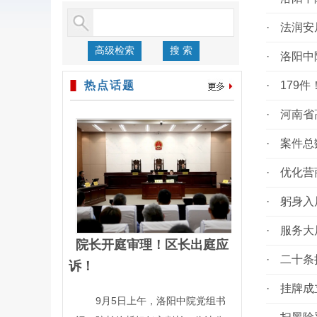
·
法润安
高级检索
搜 索
·
洛阳中
热点话题
·
179
·
河南省
·
案件总
·
优化营
·
躬身入
·
服务大
院长开庭审理！区长出庭应
·
二十条
诉！
·
挂牌成
9月5日上午，洛阳中院党组书