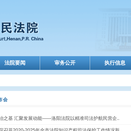
法院要闻
审务公开
执行信息
布会
治之基 汇聚发展动能——洛阳法院以精准司法护航民营企..
院召开2020-2025年全市法院知识产权司法保护工作情况新..