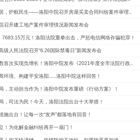
居，护航民生——洛阳中院召开房屋买卖合同纠纷案件审理..
院召开建工地产案件审理情况新闻发布会
件！7683.15万元！洛阳法院重拳出击，严惩电信网络诈骗犯罪！
高级人民法院召开“6.26国际禁毒日”新闻发布会
数首次实现负增长！洛阳中院发布《2021年度全市法院行政..
商环境、构建平安洛阳......洛阳中院这样回答！
局，主动担当作为！洛阳中院发布重磅《行动方案》！
局，司法为民！今天，洛阳法院出台十大举措！
措施出台！让每一次“发声”都落地有回音！
立！为化解金融纠纷再开一扇门！