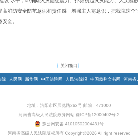
力建设”水平，即消除火灾隐患能力、扑救初起火灾能力、人员疏
提高消防安全防范意识和责任感，增强主人翁意识，把我院这个“
身安全。
〖
关闭窗口
〗
法院
人民网
新华网
中国法院网
人民法院报
中国裁判文书网
河南省
地址：洛阳市区展览路262号 邮编：471000
河南省高级人民法院政务网站
豫ICP备12000402号-2
豫公网安备 41010502004431号
河南省高级人民法院版权所有 Copyright©2026 All right reserved