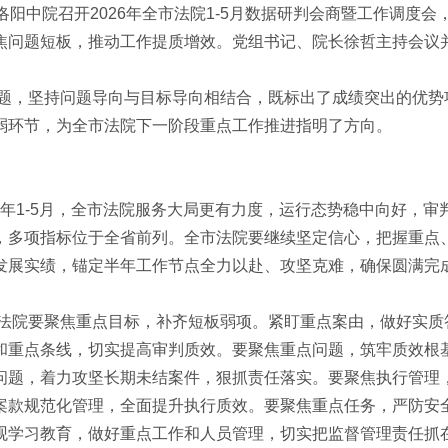
洛阳中院召开2026年全市法院1-5月数据研判会商暨工作调度
焦问题短板，推动工作提质增效。党组书记、院长徐哲主持会议
题，坚持问题导向与目标导向相结合，既标出了成绩突出的优势
弱环节，为全市法院下一阶段重点工作推进指明了方向。
26年1-5月，全市法院服务大局更有力度，运行态势稳中向好，
，多项指标位于全省前列。全市法院要继续坚定信心，把握重点
发展实绩，锚定半年工作节点全力以赴、攻坚克难，确保圆满完
法院要聚焦重点目标，补齐短板弱项。紧盯重点案由，做好实质
和重点条线，切实提高审判质效。要聚焦重点问题，筑牢质效根
问题，着力攻坚长期未结案件，狠抓责任落实。要聚焦执行管理
案款规范化管理，全面提升执行质效。要聚焦重点任务，严防安
观学习教育，做好重点工作和人员管理，切实把监督管理责任抓