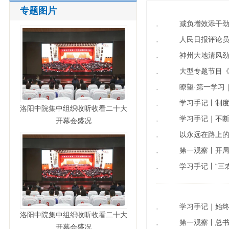
专题图片
减负增效添干劲
·
人民日报评论员
·
神州大地清风劲
·
大型专题节目
·
瞭望·第一学习
·
学习手记丨制
·
洛阳中院集中组织收听收看二十大
学习手记｜不
开幕会盛况
·
以永远在路上的
·
第一观察丨开局
·
学习手记丨“三
·
学习手记｜始
·
洛阳中院集中组织收听收看二十大
第一观察丨总书
·
开幕会盛况