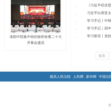
《习近平经济
·
习近平出席亚太
·
学习手记丨中
·
学习手记｜四
·
学习新语丨党
洛阳中院集中组织收听收看二十大
·
开幕会盛况
首页
最高人民法院
人民网
新华网
中国法