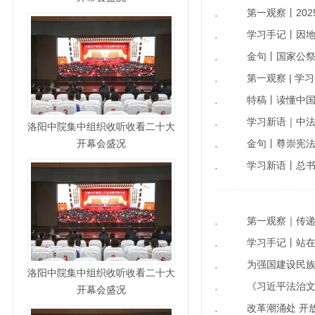
第一观察丨20
·
学习手记丨因
·
金句丨国家公
·
第一观察 | 
·
特稿丨读懂中国
·
学习新语｜中
·
洛阳中院集中组织收听收看二十大
开幕会盛况
金句丨尊崇宪
·
学习新语丨总
·
第一观察｜传
·
学习手记丨站
·
为强国建设民族
·
洛阳中院集中组织收听收看二十大
《习近平法治
·
开幕会盛况
改革潮涌处 开
·